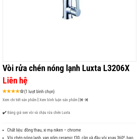
Vòi rửa chén nóng lạnh Luxta L3206X
Liên hệ
(1 lượt bình chọn)
|
|
-
Xem chi tiết sản phẩm
Xem bình luận sản phẩm
✔️
Bảng giá sen vòi và chậu rửa chén Luxta
Chất liệu: đồng thau, xi mạ niken – chrome
o
Vòi chén nóng lạnh, van gốm ceramic f30, cần và đầu vòi xoay 360
, bao