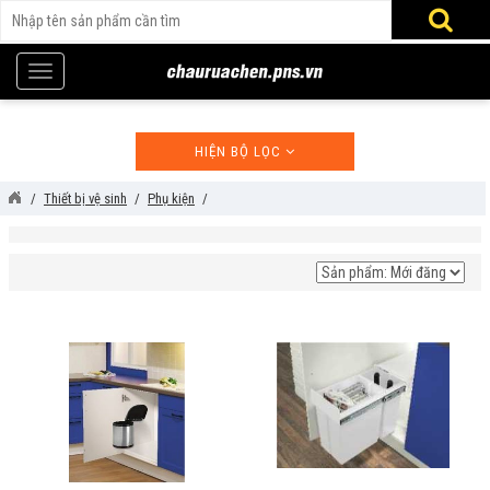
HIỆN BỘ LỌC
Thiết bị vệ sinh
Phụ kiện