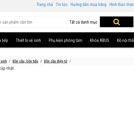
Trang chủ
Tin tức
Hướng dẫn mua hàng
Hình thức tha
Tất cả danh mục
à bếp
Thiết bị vệ sinh
Phụ kiện phòng tắm
Khóa ABUS
Đồ nội thấ
 sinh
Bồn cầu, bồn tiểu
Bồn cầu điện tử
ập nhật.