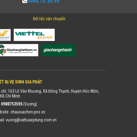
0988.75.35.95
Đối tác vận chuyển
ẾT BỊ VỆ SINH GIA PHÁT
 chỉ: 163 Lê Văn Khương, Xã Đông Thạnh, Huyện Hóc Môn,
Hồ Chí Minh
:
0988753595
(Vương)
bsite:
chauruachen.pns.vn
ail:
vuong@vattuxaydung.com.vn