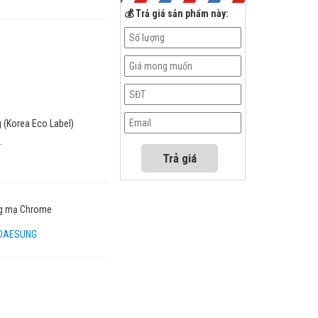
💰 Trả giá sản phẩm này:
g (Korea Eco Label)
.
g mạ Chrome
DAESUNG