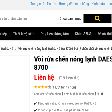
Trang chủ
Tin tức
Hướng dẫn mua hàng
Hình thức tha
Tất cả danh mục
à bếp
Thiết bị vệ sinh
Phụ kiện phòng tắm
Khóa ABUS
Đồ nội thấ
én DAESUNG
Vòi rửa chén nóng lạnh DAESUNG DA-8700 | Đại lý phân phối vòi rửa ché
Vòi rửa chén nóng lạnh DA
8700
Liên hệ
(
Tiết kiệm:
0 đ)
(1 lượt bình chọn)
|
|
-
Xem chi tiết sản phẩm
Xem bình luận sản phẩm
✔️
Bảng giá chậu, vòi rửa chén, sen vòi DAESUNG
✔️
Video clip giới thiệu sản phẩm DAESUNG