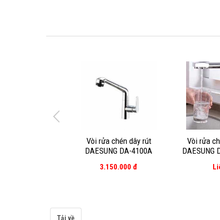
Vòi rửa chén dây rút
Vòi rửa c
DAESUNG DA-4100A
DAESUNG D
3.150.000 đ
Li
Tải về