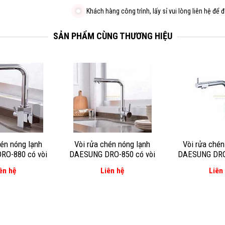
Khách hàng công trình, lấy sỉ vui lòng liên hệ để đ
SẢN PHẨM CÙNG THƯƠNG HIỆU
hén nóng lạnh
Vòi rửa chén nóng lạnh
Vòi rửa chén
RO-880 có vòi
DAESUNG DRO-850 có vòi
DAESUNG DRO-
RO
RO
R
ên hệ
Liên hệ
Liên