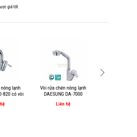
ược giá tốt.
 nóng lạnh
Vòi rửa chén nóng lạnh
Vòi rửa chén n
820 có vòi
DAESUNG DA-7000
DAESUNG D
O
 hệ
Liên hệ
Liên hệ