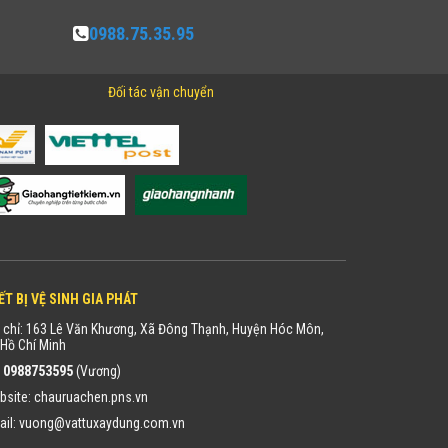
0988.75.35.95
Đối tác vận chuyển
ẾT BỊ VỆ SINH GIA PHÁT
 chỉ: 163 Lê Văn Khương, Xã Đông Thạnh, Huyện Hóc Môn,
Hồ Chí Minh
:
0988753595
(Vương)
bsite:
chauruachen.pns.vn
ail:
vuong@vattuxaydung.com.vn