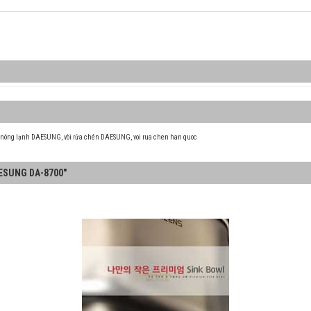
n nóng lạnh DAESUNG
,
vòi rửa chén DAESUNG
,
voi rua chen han quoc
AESUNG DA-8700"