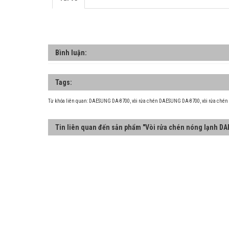
Bình luận:
Tags:
Từ khóa liên quan:
DAESUNG DA-8700
,
vòi rửa chén DAESUNG DA-8700
,
vòi rửa ché
Tin liên quan đến sản phẩm "Vòi rửa chén nóng lạnh D