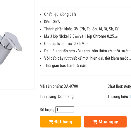
Chất liệu: Đồng 61%
Kẽm: 36%
Thành phần khác: 3% (Pb, Fe, Sn, Al, Ni, Sb, Cr)
Mạ 3 lớp Nickel 8,0㎛ và 1 lớp Chrome 0,25㎛
Chịu áp lực nước: 0,35 Mpa
Đạt tiêu chuẩn sen vòi sạch thân thiện với môi trườn
Vòi bếp dây rút thiết kế mới, hiện đại, tiết kiệm nước ..
Thời gian bảo hành: 5 năm
Mã sản phẩm:
DA-8700
Chất liệu:
Đồn
Tình trạng:
Còn hàng
Thương hiệu:
Số lượng:
Đặt hàng
Mua ngay