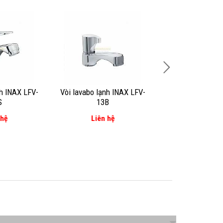
nh INAX LFV-
Vòi lavabo lạnh INAX LFV-
Vòi lavabo lạnh 
S
13B
12A
 hệ
Liên hệ
Liên hệ