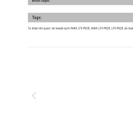
Bình luận:
Tags:
Từ khóa liên quan:
vòi lavabo lạnh INAX LFV-P02B
,
INAX LFV-P02B
,
LFV-P02B
,
vòi la