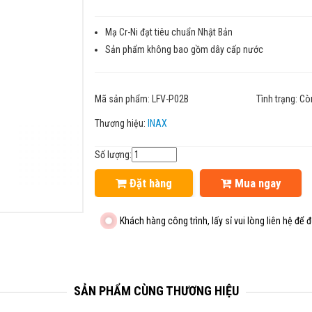
Mạ Cr-Ni đạt tiêu chuẩn Nhật Bản
Sản phẩm không bao gồm dây cấp nước
Mã sản phẩm:
LFV-P02B
Tình trạng:
Cò
Thương hiệu:
INAX
Số lượng:
Đặt hàng
Mua ngay
Khách hàng công trình, lấy sỉ vui lòng liên hệ để đ
SẢN PHẨM CÙNG THƯƠNG HIỆU