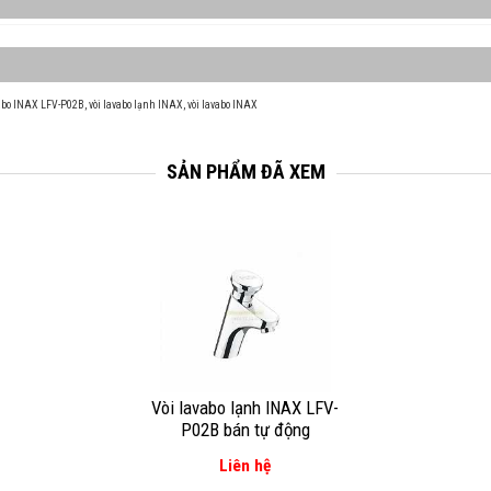
vabo INAX LFV-P02B
,
vòi lavabo lạnh INAX
,
vòi lavabo INAX
SẢN PHẨM ĐÃ XEM
Vòi lavabo lạnh INAX LFV-
P02B bán tự động
Liên hệ