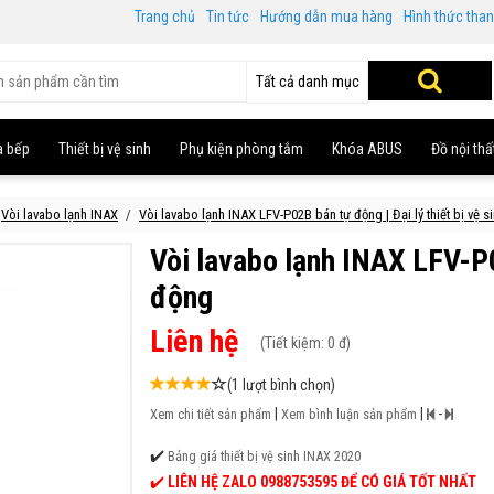
Trang chủ
Tin tức
Hướng dẫn mua hàng
Hình thức tha
Tất cả danh mục
à bếp
Thiết bị vệ sinh
Phụ kiện phòng tắm
Khóa ABUS
Đồ nội thấ
Vòi lavabo lạnh INAX
Vòi lavabo lạnh INAX LFV-P02B bán tự động | Đại lý thiết bị vệ 
Vòi lavabo lạnh INAX LFV-P
động
Liên hệ
(
Tiết kiệm:
0 đ)
(1 lượt bình chọn)
|
|
-
Xem chi tiết sản phẩm
Xem bình luận sản phẩm
✔️
Bảng giá thiết bị vệ sinh INAX 2020
✔️
LIÊN HỆ ZALO 0988753595 ĐỂ CÓ GIÁ TỐT NHẤT