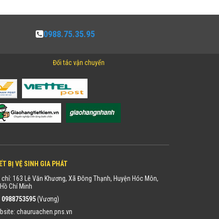
0988.75.35.95
Đối tác vận chuyển
ẾT BỊ VỆ SINH GIA PHÁT
 chỉ: 163 Lê Văn Khương, Xã Đông Thạnh, Huyện Hóc Môn,
Hồ Chí Minh
:
0988753595
(Vương)
bsite:
chauruachen.pns.vn