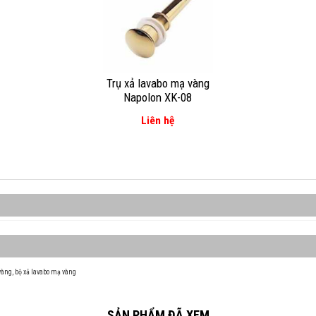
Trụ xả lavabo mạ vàng
Napolon XK-08
Liên hệ
vàng
,
bộ xả lavabo mạ vàng
SẢN PHẨM ĐÃ XEM