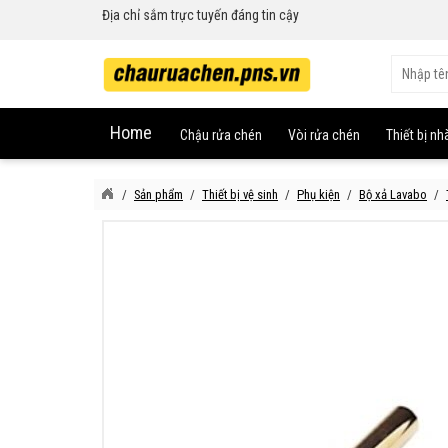
Địa chỉ sắm trực tuyến đáng tin cậy
Home
Chậu rửa chén
Vòi rửa chén
Thiết bị nh
Sản phẩm
Thiết bị vệ sinh
Phụ kiện
Bộ xả Lavabo