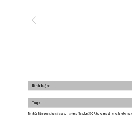
Bình luận:
Tags:
Từ khóa liên quan:
trụ xả lavabo mạ vàng Napolon XS-07
,
trụ xả mạ vàng
,
xả lavabo mạ 