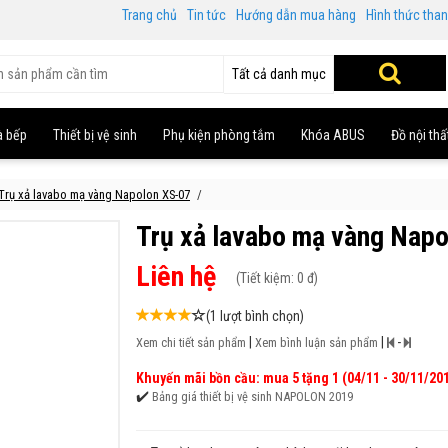
Trang chủ
Tin tức
Hướng dẫn mua hàng
Hình thức tha
Tất cả danh mục
à bếp
Thiết bị vệ sinh
Phụ kiện phòng tắm
Khóa ABUS
Đồ nội thấ
Trụ xả lavabo mạ vàng Napolon XS-07
Trụ xả lavabo mạ vàng Nap
Liên hệ
(
Tiết kiệm:
0 đ)
(1 lượt bình chọn)
|
|
-
Xem chi tiết sản phẩm
Xem bình luận sản phẩm
Khuyến mãi bồn cầu: mua 5 tặng 1 (04/11 - 30/11/20
✔️
Bảng giá thiết bị vệ sinh NAPOLON 2019