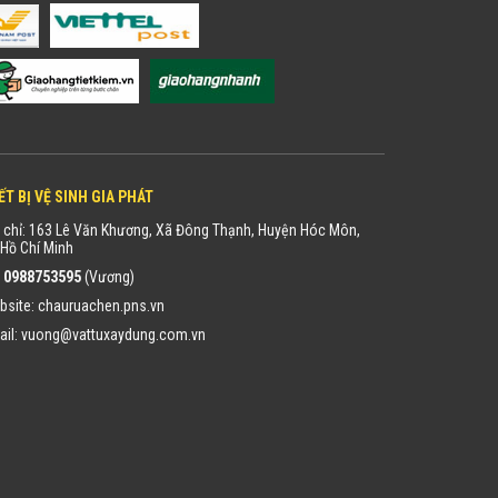
ẾT BỊ VỆ SINH GIA PHÁT
 chỉ: 163 Lê Văn Khương, Xã Đông Thạnh, Huyện Hóc Môn,
Hồ Chí Minh
:
0988753595
(Vương)
bsite:
chauruachen.pns.vn
ail:
vuong@vattuxaydung.com.vn