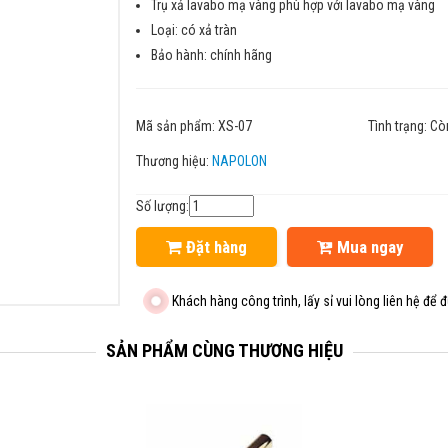
Trụ xả lavabo mạ vàng phù hợp với lavabo mạ vàng
Loại: có xả tràn
Bảo hành: chính hãng
Mã sản phẩm:
XS-07
Tình trạng:
Cò
Thương hiệu:
NAPOLON
Số lượng:
Đặt hàng
Mua ngay
Khách hàng công trình, lấy sỉ vui lòng liên hệ để đ
SẢN PHẨM CÙNG THƯƠNG HIỆU