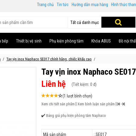
Trang chủ
Tin tức
Hướng dẫn mua hàng
Hình thức tha
Tất cả danh mục
à bếp
Thiết bị vệ sinh
Phụ kiện phòng tắm
Khóa ABUS
Đồ nội thấ
m
Tay vịn inox Naphaco SE017 chính hãng, chiếc khấu cao
Tay vịn inox Naphaco SE017
Liên hệ
(
Tiết kiệm:
0 đ)
(1 lượt bình chọn)
|
|
-
Xem chi tiết sản phẩm
Xem bình luận sản phẩm
✔️
Bảng giá phụ kiện phòng tắm Naphaco
Mã sản phẩm
: SE017