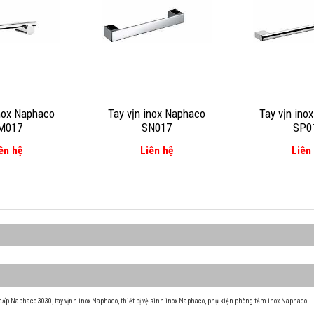
inox Naphaco
Tay vịn inox Naphaco
Tay vịn ino
M017
SN017
SP0
ên hệ
Liên hệ
Liên
o cấp Naphaco 3030
,
tay vịnh inox Naphaco
,
thiết bị vệ sinh inox Naphaco
,
phụ kiện phòng tắm inox Naphaco