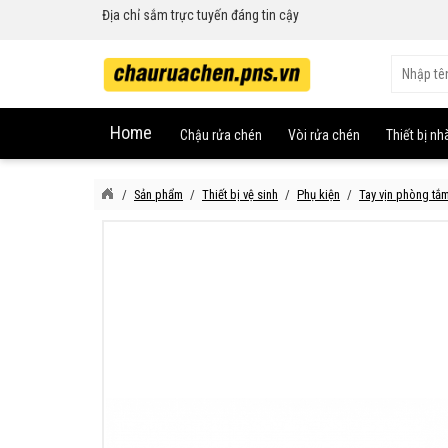
Địa chỉ sắm trực tuyến đáng tin cậy
Home
Chậu rửa chén
Vòi rửa chén
Thiết bị nh
Sản phẩm
Thiết bị vệ sinh
Phụ kiện
Tay vịn phòng tắ