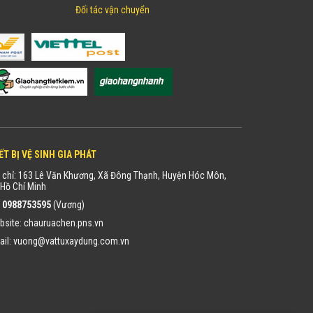
Đối tác vận chuyển
ẾT BỊ VỆ SINH GIA PHÁT
 chỉ: 163 Lê Văn Khương, Xã Đông Thạnh, Huyện Hóc Môn,
Hồ Chí Minh
:
0988753595
(Vương)
bsite:
chauruachen.pns.vn
ail:
vuong@vattuxaydung.com.vn