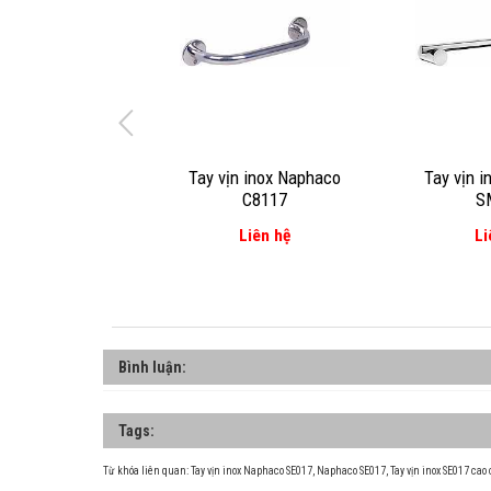
Tay vịn inox Naphaco
Tay vịn 
C8117
S
Liên hệ
Li
Bình luận:
Tags:
Từ khóa liên quan:
Tay vịn inox Naphaco SE017
,
Naphaco SE017
,
Tay vịn inox SE017 ca