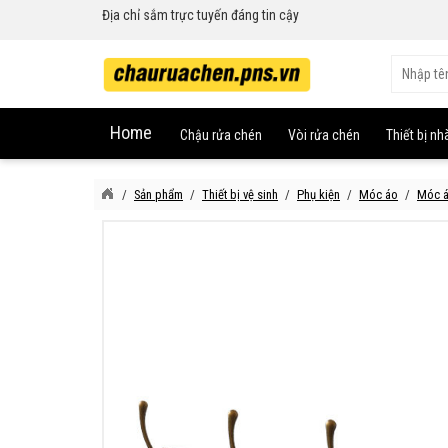
Địa chỉ sắm trực tuyến đáng tin cậy
Home
Chậu rửa chén
Vòi rửa chén
Thiết bị nh
Sản phẩm
Thiết bị vệ sinh
Phụ kiện
Móc áo
Móc á