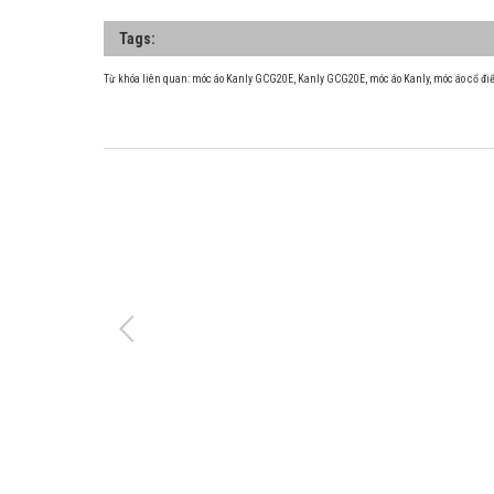
Tags:
Từ khóa liên quan:
móc áo Kanly GCG20E
,
Kanly GCG20E
,
móc áo Kanly
,
móc áo cổ đi