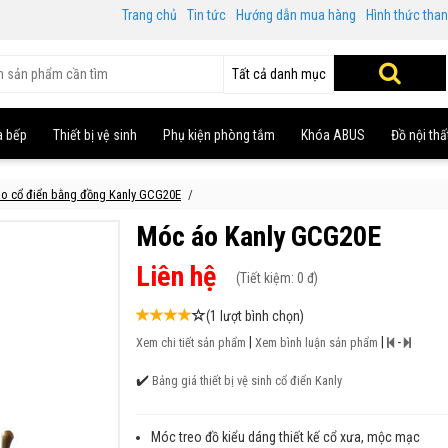
Trang chủ
Tin tức
Hướng dẫn mua hàng
Hình thức tha
Tất cả danh mục
à bếp
Thiết bị vệ sinh
Phụ kiện phòng tắm
Khóa ABUS
Đồ nội thấ
o cổ điển bằng đồng Kanly GCG20E
Móc áo Kanly GCG20E
Liên hệ
(
Tiết kiệm:
0 đ)
(1 lượt bình chọn)
|
|
-
Xem chi tiết sản phẩm
Xem bình luận sản phẩm
✔️
Bảng giá thiết bị vệ sinh cổ điển Kanly
Móc treo đồ kiểu dáng thiết kế cổ xưa, mộc mạc