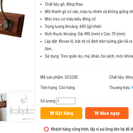
Chất liệu gỗ, đồng thau
Mỗi thanh gỗ có vân, màu tự nhiên và không giống n
Móc treo có màu kiểu đồng cổ
Trọng lượng khoảng: 600 (g)/chiếc
Kích thước khoảng: Dài 490 (mm) x Cao 70 (mm)
Lắp đặt: Khoan lỗ, bắt vít cố định trên tường gần lối 
tắm…
Sử dụng: Treo quần áo, mũ, khăn, túi xách, móc khóa
Mã sản phẩm:
GCG20E
Chất liệu:
Đồn
Tình trạng:
Còn hàng
Thương hiệu:
Số lượng:
Đặt hàng
Mua ngay
Khách hàng công trình, lấy sỉ vui lòng liên hệ để đ