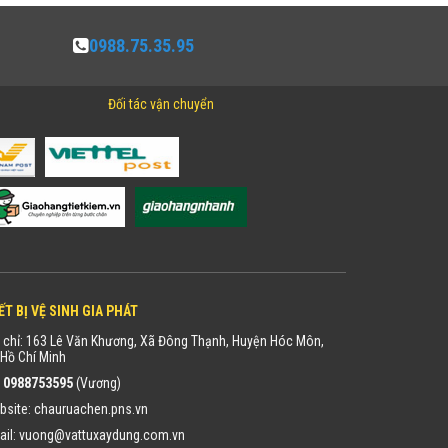
0988.75.35.95
Đối tác vận chuyển
ẾT BỊ VỆ SINH GIA PHÁT
 chỉ: 163 Lê Văn Khương, Xã Đông Thạnh, Huyện Hóc Môn,
Hồ Chí Minh
:
0988753595
(Vương)
bsite:
chauruachen.pns.vn
ail:
vuong@vattuxaydung.com.vn