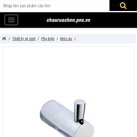
Thiết bị vệ sinh
Phụ kiện
Móc áo