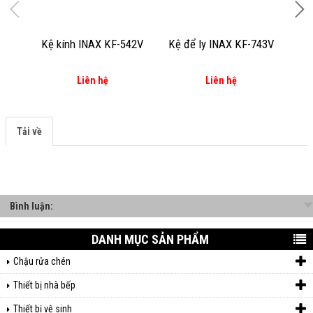
Kệ kính INAX KF-542V
Kệ để ly INAX KF-743V
Kệ
Liên hệ
Liên hệ
Tải về
Bình luận:
DANH MỤC SẢN PHẨM
Chậu rửa chén
Thiết bị nhà bếp
Thiết bị vệ sinh