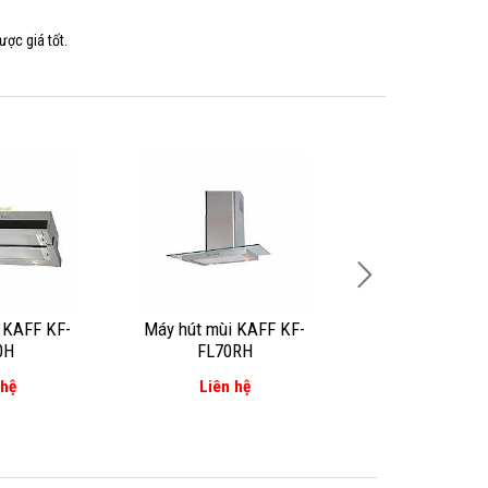
ược giá tốt.
 KAFF KF-
Máy hút mùi KAFF KF-
Máy hút mùi KAF
0H
FL70RH
 hệ
Liên hệ
Liên hệ