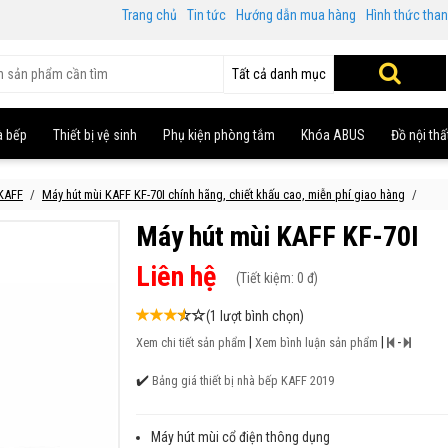
Trang chủ
Tin tức
Hướng dẫn mua hàng
Hình thức tha
Tất cả danh mục
à bếp
Thiết bị vệ sinh
Phụ kiện phòng tắm
Khóa ABUS
Đồ nội thấ
 KAFF
Máy hút mùi KAFF KF-70I chính hãng, chiết khấu cao, miễn phí giao hàng
Máy hút mùi KAFF KF-70I
Liên hệ
(
Tiết kiệm:
0 đ)
(1 lượt bình chọn)
|
|
-
Xem chi tiết sản phẩm
Xem bình luận sản phẩm
✔️
Bảng giá thiết bị nhà bếp KAFF 2019
Máy hút mùi cổ điện thông dụng