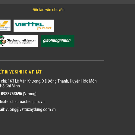
Đối tác vận chuyển
ẾT BỊ VỆ SINH GIA PHÁT
 chỉ: 163 Lê Văn Khương, Xã Đông Thạnh, Huyện Hóc Môn,
Hồ Chí Minh
:
0988753595
(Vương)
bsite:
chauruachen.pns.vn
ail:
vuong@vattuxaydung.com.vn