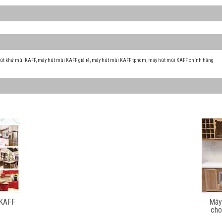
út khử mùi KAFF
,
máy hút mùi KAFF giá rẻ
,
máy hút mùi KAFF tphcm
,
máy hút mùi KAFF chính hãng
 KAFF
Máy
cho