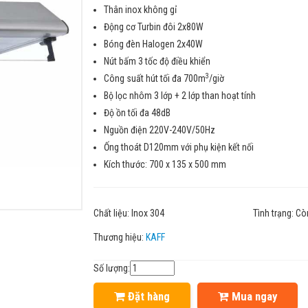
Thân inox không gỉ
Động cơ Turbin đôi 2x80W
Bóng đèn Halogen 2x40W
Nút bấm 3 tốc độ điều khiển
3
Công suất hút tối đa 700m
/giờ
Bộ lọc nhôm 3 lớp + 2 lớp than hoạt tính
Độ ồn tối đa 48dB
Nguồn điện 220V-240V/50Hz
Ống thoát D120mm với phụ kiện kết nối
Kích thước: 700 x 135 x 500 mm
Chất liệu:
Inox 304
Tình trạng:
Cò
Thương hiệu:
KAFF
Số lượng:
Đặt hàng
Mua ngay