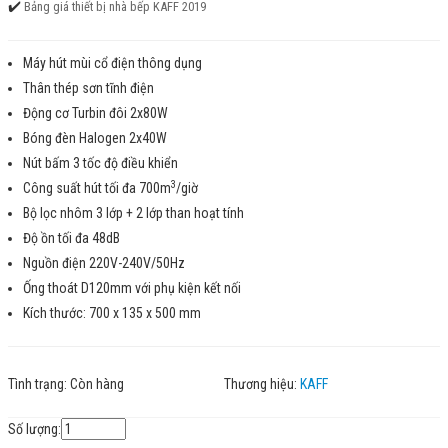
✔️
Bảng giá thiết bị nhà bếp KAFF 2019
Máy hút mùi cổ điện thông dụng
Thân thép sơn tĩnh điện
Động cơ Turbin đôi 2x80W
Bóng đèn Halogen 2x40W
Nút bấm 3 tốc độ điều khiển
3
Công suất hút tối đa 700m
/giờ
Bộ lọc nhôm 3 lớp + 2 lớp than hoạt tính
Độ ồn tối đa 48dB
Nguồn điện 220V-240V/50Hz
Ống thoát D120mm với phụ kiện kết nối
Kích thước: 700 x 135 x 500 mm
Tình trạng:
Còn hàng
Thương hiệu:
KAFF
Số lượng: