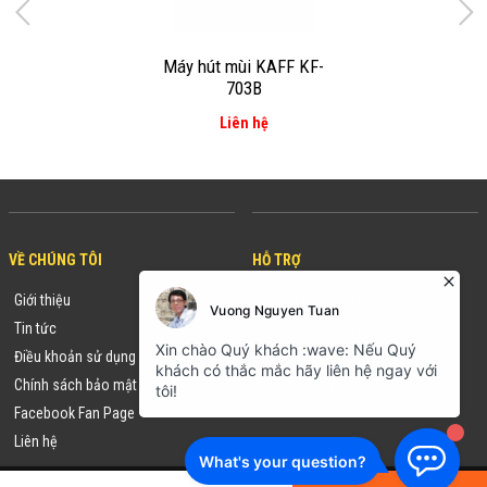
Máy hút mùi KAFF KF-
703B
Liên hệ
VỀ CHÚNG TÔI
HỖ TRỢ
Giới thiệu
Hướng dẫn mua hàng
Tin tức
Hình thức thanh toán
Điều khoản sử dụng
Chính sách đổi/trả hàng
Chính sách bảo mật
Chính sách và quy định chung
Facebook Fan Page
Liên hệ