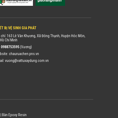
ẾT BỊ VỆ SINH GIA PHÁT
 chỉ: 163 Lê Văn Khương, Xã Đông Thạnh, Huyện Hóc Môn,
Hồ Chí Minh
:
0988753595
(Vương)
bsite:
chauruachen.pns.vn
ail:
vuong@vattuxaydung.com.vn
|
Bàn Epoxy Resin