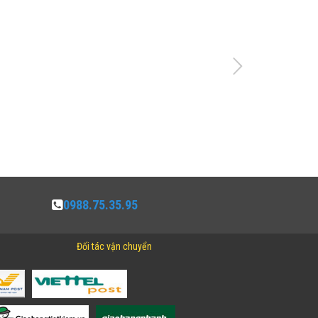
0988.75.35.95
Đối tác vận chuyển