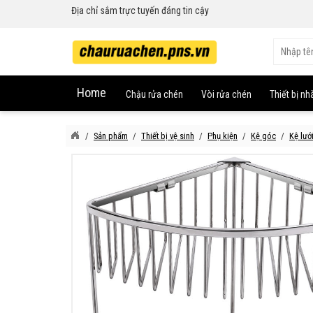
Địa chỉ sắm trực tuyến đáng tin cậy
Home
Chậu rửa chén
Vòi rửa chén
Thiết bị nh
Sản phẩm
Thiết bị vệ sinh
Phụ kiện
Kệ góc
Kệ lướ