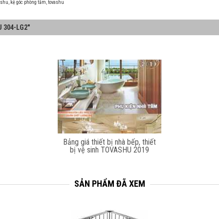
ashu
,
kệ góc phòng tắm
,
tovashu
U 304-LG2"
Bảng giá thiết bị nhà bếp, thiết
bị vệ sinh TOVASHU 2019
SẢN PHẨM ĐÃ XEM