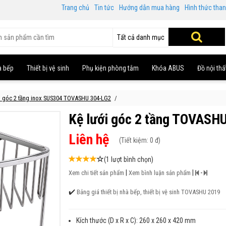
Trang chủ
Tin tức
Hướng dẫn mua hàng
Hình thức tha
Tất cả danh mục
à bếp
Thiết bị vệ sinh
Phụ kiện phòng tắm
Khóa ABUS
Đồ nội thấ
i góc 2 tầng inox SUS304 TOVASHU 304-LG2
Kệ lưới góc 2 tầng TOVASH
Liên hệ
(
Tiết kiệm:
0 đ)
(1 lượt bình chọn)
|
|
-
Xem chi tiết sản phẩm
Xem bình luận sản phẩm
✔️
Bảng giá thiết bị nhà bếp, thiết bị vệ sinh TOVASHU 2019
Kích thước (D x R x C): 260 x 260 x 420 mm