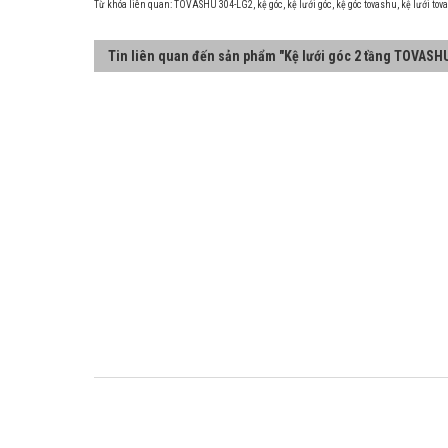
Từ khóa liên quan:
TOVASHU 304-LG2
,
kệ góc
,
kệ lưới góc
,
kệ góc tovashu
,
kệ lưới tov
Tin liên quan đến sản phẩm "Kệ lưới góc 2 tầng TOVASH