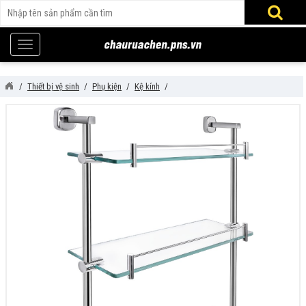
Thiết bị vệ sinh
Phụ kiện
Kệ kính