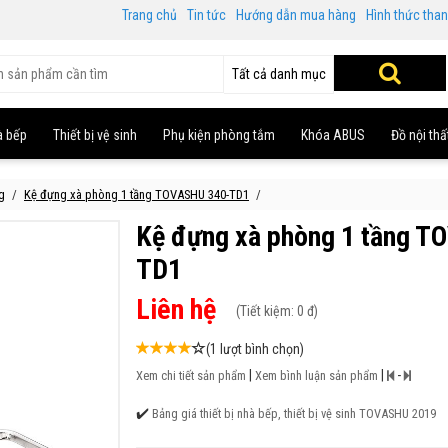
Trang chủ
Tin tức
Hướng dẫn mua hàng
Hình thức tha
Tất cả danh mục
à bếp
Thiết bị vệ sinh
Phụ kiện phòng tắm
Khóa ABUS
Đồ nội thấ
g
Kệ đựng xà phòng 1 tầng TOVASHU 340-TD1
Kệ đựng xà phòng 1 tầng T
TD1
Liên hệ
(
Tiết kiệm:
0 đ)
(1 lượt bình chọn)
|
|
-
Xem chi tiết sản phẩm
Xem bình luận sản phẩm
✔️
Bảng giá thiết bị nhà bếp, thiết bị vệ sinh TOVASHU 2019