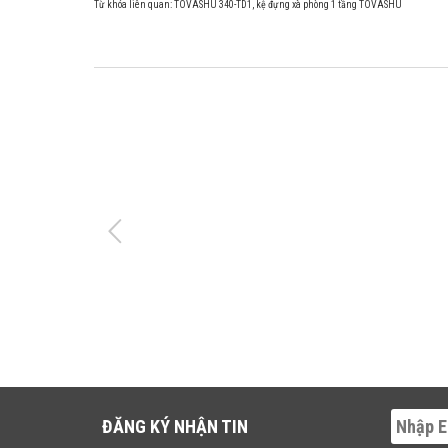
Từ khóa liên quan:
TOVASHU 340-TD1
,
kệ đựng xà phòng 1 tầng TOVASHU
ĐĂNG KÝ NHẬN TIN