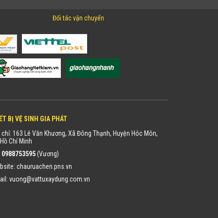
Đối tác vận chuyển
ẾT BỊ VỆ SINH GIA PHÁT
 chỉ: 163 Lê Văn Khương, Xã Đông Thạnh, Huyện Hóc Môn,
Hồ Chí Minh
:
0988753595
(Vương)
bsite:
chauruachen.pns.vn
ail:
vuong@vattuxaydung.com.vn