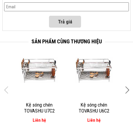
SẢN PHẨM CÙNG THƯƠNG HIỆU
Kệ sóng chén
Kệ sóng chén
K
TOVASHU U7C2
TOVASHU U6C2
tầ
Liên hệ
Liên hệ