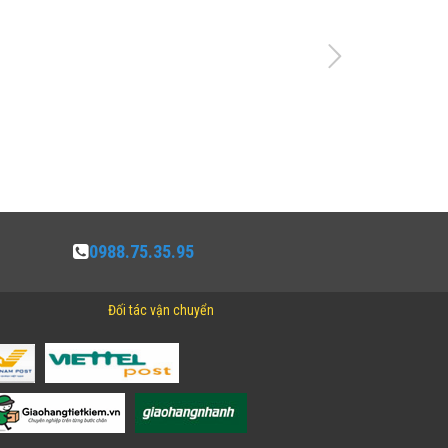
0988.75.35.95
Đối tác vận chuyển