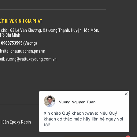
ẾT BỊ VỆ SINH GIA PHÁT
 chỉ: 163 Lê Văn Khương, Xã Đông Thạnh, Huyện Hóc Môn,
Hồ Chí Minh
:
0988753595
(Vương)
bsite:
chauruachen.pns.vn
ail:
vuong@vattuxaydung.com.vn
|
Bàn Epoxy Resin