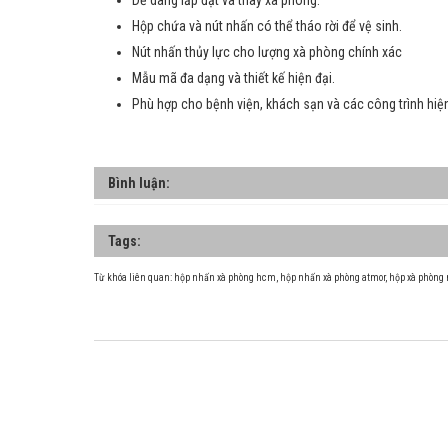
Dễ dàng lắp đặt và thay xà phòng.
Hộp chứa và nút nhấn có thể tháo rời để vệ sinh.
Nút nhấn thủy lực cho lượng xà phòng chính xác
Mẫu mã đa dạng và thiết kế hiện đại.
Phù hợp cho bệnh viện, khách sạn và các công trình hiện
Bình luận:
Tags:
Từ khóa liên quan:
hộp nhấn xà phòng hcm
,
hộp nhấn xà phòng atmor
,
hộp xà phòng 