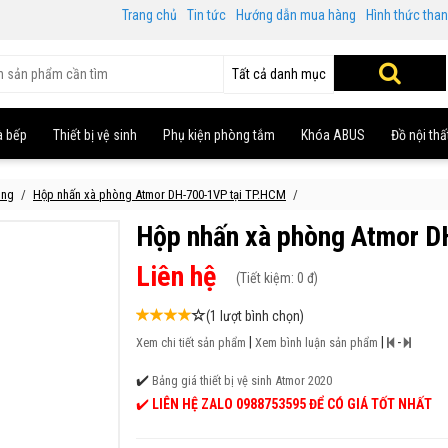
Trang chủ
Tin tức
Hướng dẫn mua hàng
Hình thức tha
Tất cả danh mục
à bếp
Thiết bị vệ sinh
Phụ kiện phòng tắm
Khóa ABUS
Đồ nội thấ
òng
Hộp nhấn xà phòng Atmor DH-700-1VP tại TP.HCM
Hộp nhấn xà phòng Atmor 
Liên hệ
(
Tiết kiệm:
0 đ)
(1 lượt bình chọn)
|
|
-
Xem chi tiết sản phẩm
Xem bình luận sản phẩm
✔️
Bảng giá thiết bị vệ sinh Atmor 2020
✔️
LIÊN HỆ ZALO 0988753595 ĐỂ CÓ GIÁ TỐT NHẤT