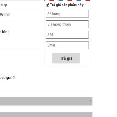
-trap
💰 Trả giá sản phẩm này:
308 mm
n hàng
ược giá tốt.