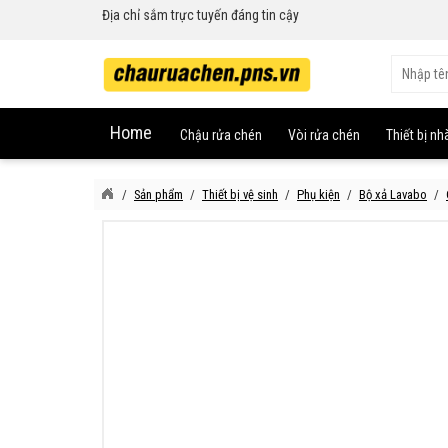
Địa chỉ sắm trực tuyến đáng tin cậy
Home
Chậu rửa chén
Vòi rửa chén
Thiết bị nh
Sản phẩm
Thiết bị vệ sinh
Phụ kiện
Bộ xả Lavabo