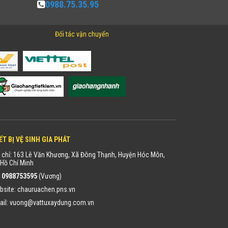
0988.75.35.95
Đối tác vận chuyển
ẾT BỊ VỆ SINH GIA PHÁT
 chỉ: 163 Lê Văn Khương, Xã Đông Thạnh, Huyện Hóc Môn,
Hồ Chí Minh
:
0988753595
(Vương)
bsite:
chauruachen.pns.vn
ail:
vuong@vattuxaydung.com.vn