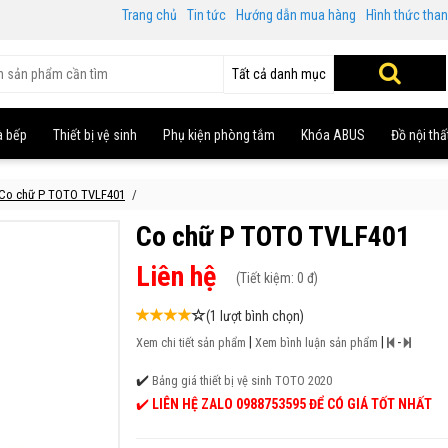
Trang chủ
Tin tức
Hướng dẫn mua hàng
Hình thức tha
Tất cả danh mục
à bếp
Thiết bị vệ sinh
Phụ kiện phòng tắm
Khóa ABUS
Đồ nội thấ
Co chữ P TOTO TVLF401
Co chữ P TOTO TVLF401
Liên hệ
(
Tiết kiệm:
0 đ)
(1 lượt bình chọn)
|
|
-
Xem chi tiết sản phẩm
Xem bình luận sản phẩm
✔️
Bảng giá thiết bị vệ sinh TOTO 2020
✔️
LIÊN HỆ ZALO 0988753595 ĐỂ CÓ GIÁ TỐT NHẤT