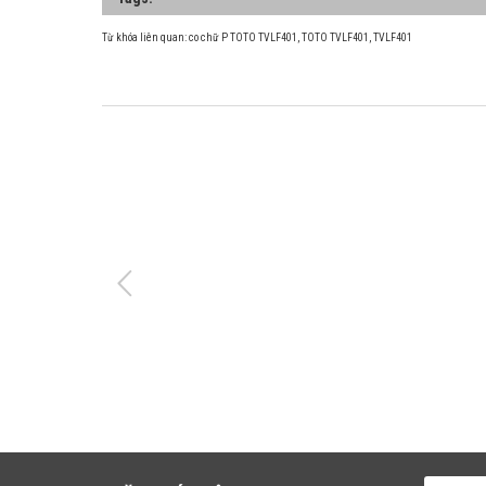
Từ khóa liên quan:
co chữ P TOTO TVLF401
,
TOTO TVLF401
,
TVLF401