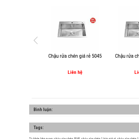
Chậu rửa chén giá rẻ 5045
Chậu rửa ch
Liên hệ
Li
Bình luận:
Tags:
Từ khóa liên quan:
chậu rửa chén 5040
,
chậu rửa chén 1 hộc giá rẻ
,
chậu rửa chén 1 