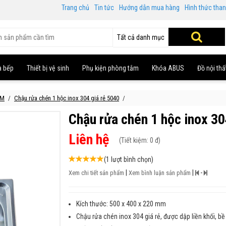
Trang chủ
Tin tức
Hướng dẫn mua hàng
Hình thức tha
Tất cả danh mục
à bếp
Thiết bị vệ sinh
Phụ kiện phòng tắm
Khóa ABUS
Đồ nội thấ
CM
Chậu rửa chén 1 hộc inox 304 giá rẻ 5040
Chậu rửa chén 1 hộc inox 30
Liên hệ
(
Tiết kiệm:
0 đ)
(1 lượt bình chọn)
|
|
-
Xem chi tiết sản phẩm
Xem bình luận sản phẩm
Kích thước: 500 x 400 x 220 mm
Chậu rửa chén inox 304 giá rẻ, được dập liền khối, 