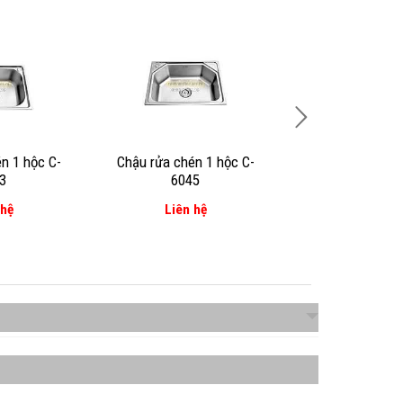
HOT
n 1 hộc C-
Chậu rửa chén 1 hộc C-
Chậu rửa chén 
3
6045
8250
 hệ
Liên hệ
Liên hệ