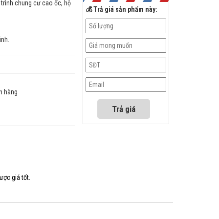
 trình chung cư cao ốc, hộ
💰 Trả giá sản phẩm này:
inh.
n hàng
ược giá tốt.