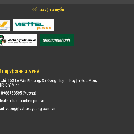
Đối tác vận chuyển
ẾT BỊ VỆ SINH GIA PHÁT
 chỉ: 163 Lê Văn Khương, Xã Đông Thạnh, Huyện Hóc Môn,
Hồ Chí Minh
:
0988753595
(Vương)
bsite:
chauruachen.pns.vn
ail:
vuong@vattuxaydung.com.vn