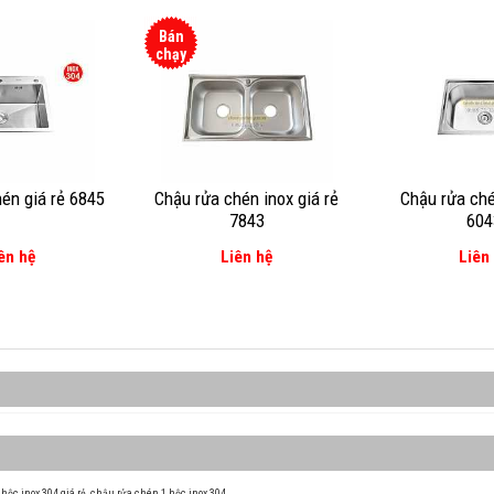
Bán
chạy
én giá rẻ 6845
Chậu rửa chén inox giá rẻ
Chậu rửa ché
7843
604
ên hệ
Liên hệ
Liên
hộc inox 304 giá rẻ
,
chậu rửa chén 1 hộc inox 304