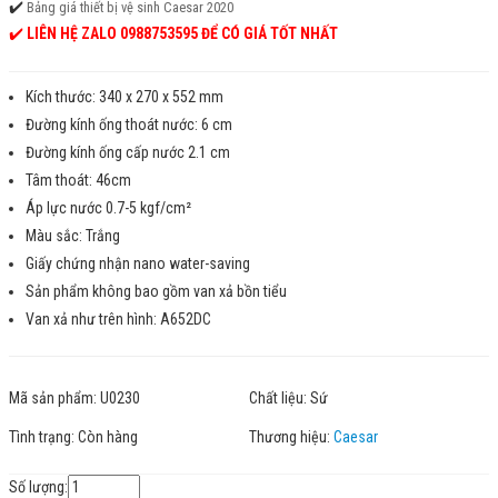
✔️
Bảng giá thiết bị vệ sinh Caesar 2020
✔️
LIÊN HỆ ZALO 0988753595 ĐỂ CÓ GIÁ TỐT NHẤT
Kích thước: 340 x 270 x 552 mm
Đường kính ống thoát nước: 6 cm
Đường kính ống cấp nước 2.1 cm
Tâm thoát: 46cm
Áp lực nước 0.7-5 kgf/cm²
Màu sắc: Trắng
Giấy chứng nhận nano water-saving
Sản phẩm không bao gồm van xả bồn tiểu
Van xả như trên hình: A652DC
Mã sản phẩm:
U0230
Chất liệu:
Sứ
Tình trạng:
Còn hàng
Thương hiệu:
Caesar
Số lượng: