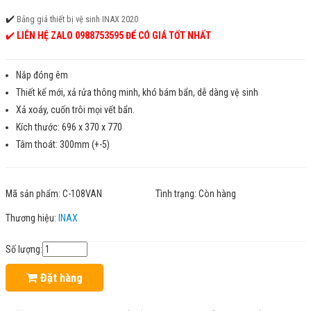
✔️
Bảng giá thiết bị vệ sinh INAX 2020
✔️
LIÊN HỆ ZALO 0988753595 ĐỂ CÓ GIÁ TỐT NHẤT
Nắp đóng êm
Thiết kế mới, xả rửa thông minh, khó bám bẩn, dễ dàng vệ sinh
Xả xoáy, cuốn trôi mọi vết bẩn.
Kích thước: 696 x 370 x 770
Tâm thoát: 300mm (+-5)
Mã sản phẩm:
C-108VAN
Tình trạng:
Còn hàng
Thương hiệu:
INAX
Số lượng:
Đặt hàng