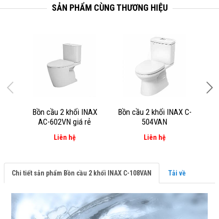
SẢN PHẨM CÙNG THƯƠNG HIỆU
Bồn cầu 2 khối INAX
Bồn cầu 2 khối INAX C-
Bồ
AC-602VN giá rẻ
504VAN
Liên hệ
Liên hệ
Chi tiết sản phẩm Bồn cầu 2 khối INAX C-108VAN
Tải về