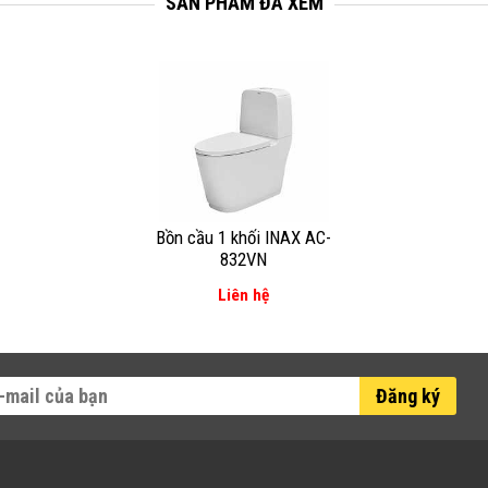
SẢN PHẨM ĐÃ XEM
Bồn cầu 1 khối INAX AC-
832VN
Liên hệ
Đăng ký