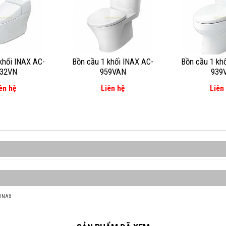
khối INAX AC-
Bồn cầu 1 khối INAX AC-
Bồn cầu 1 kh
032VN
959VAN
939
ên hệ
Liên hệ
Liên
i INAX