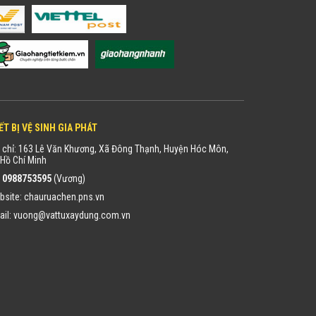
ẾT BỊ VỆ SINH GIA PHÁT
 chỉ: 163 Lê Văn Khương, Xã Đông Thạnh, Huyện Hóc Môn,
Hồ Chí Minh
:
0988753595
(Vương)
bsite:
chauruachen.pns.vn
ail:
vuong@vattuxaydung.com.vn