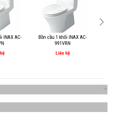
ối INAX AC-
Bồn cầu 1 khối INAX AC-
Bồn cầu 1 khối 
VN
991VRN
900VRN
 hệ
Liên hệ
Liên hệ