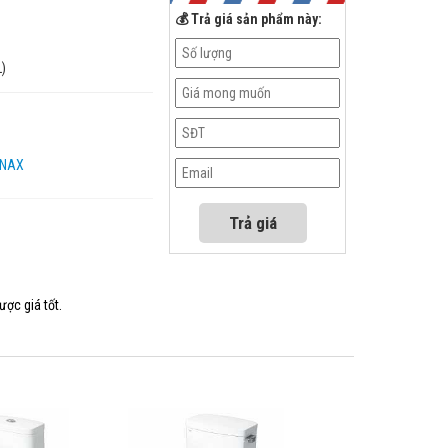
💰 Trả giá sản phẩm này:
L)
INAX
ược giá tốt.