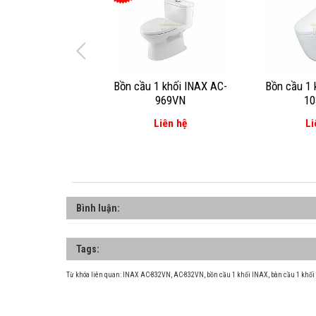
Bồn cầu 1 khối INAX AC-
Bồn cầu 1 
969VN
1
Liên hệ
Li
Bình luận:
Tags:
Từ khóa liên quan:
INAX AC-832VN
,
AC-832VN
,
bồn cầu 1 khối INAX
,
bàn cầu 1 khố