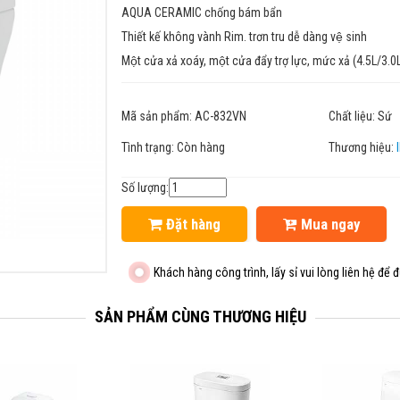
AQUA CERAMIC chống bám bẩn
Thiết kế không vành Rim. trơn tru dễ dàng vệ sinh
Một cửa xả xoáy, một cửa đẩy trợ lực, mức xả (4.5L/3.0
Mã sản phẩm:
AC-832VN
Chất liệu:
Sứ
Tình trạng:
Còn hàng
Thương hiệu:
Số lượng:
Đặt hàng
Mua ngay
Khách hàng công trình, lấy sỉ vui lòng liên hệ để đ
SẢN PHẨM CÙNG THƯƠNG HIỆU