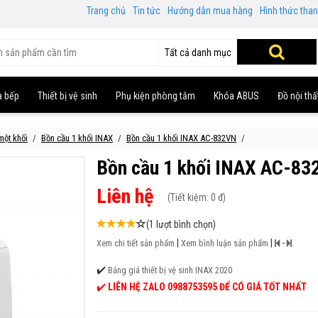
Trang chủ
Tin tức
Hướng dẫn mua hàng
Hình thức tha
Tất cả danh mục
à bếp
Thiết bị vệ sinh
Phụ kiện phòng tắm
Khóa ABUS
Đồ nội thấ
một khối
Bồn cầu 1 khối INAX
Bồn cầu 1 khối INAX AC-832VN
Bồn cầu 1 khối INAX AC-8
Liên hệ
(
Tiết kiệm:
0 đ)
(1 lượt bình chọn)
|
|
-
Xem chi tiết sản phẩm
Xem bình luận sản phẩm
✔️
Bảng giá thiết bị vệ sinh INAX 2020
✔️
LIÊN HỆ ZALO 0988753595 ĐỂ CÓ GIÁ TỐT NHẤT