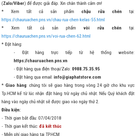
(
Zalo/Viber
) để được giải đáp. Xin chân thành cảm ơn!
* Xem tất cả sản phẩm
chậu rửa chén
tại:
https://chauruachen.pns.vn/chau-rua-chen-kelas-55.html
* Xem tất cả sản phẩm
vòi rửa chén
tại:
https://chauruachen.pns.vn/voi-rua-chen-62.html
* Đặt hàng:
- Đặt hàng trực tiếp từ hệ thống website:
https://chauruachen.pns.vn
- Đặt hàng qua điện thoại/Zalo:
0988.75.35.95
- Đặt hàng qua email:
info@giaphatstore.com
*
Giao hàng
: chúng tôi sẽ giao hàng trong vòng 24 giờ cho khu vực
Tp.HCM kể từ lúc nhận đặt hàng trừ ngày chủ nhật. Nếu Quý khách đặt
hàng vào ngày chủ nhật sẽ được giao vào ngày thứ 2.
Điều kiện:
- Thời gian bắt đầu: 07/04/2018
- Thời gian kết thúc:
đã kết thúc
- Miễn phí giao hàng tại TP.HCM